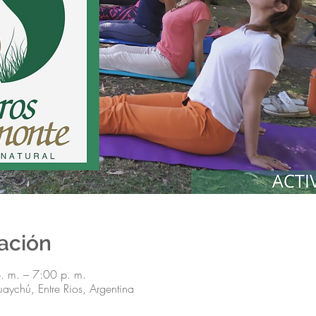
cación
 m. – 7:00 p. m.
ychú, Entre Rios, Argentina