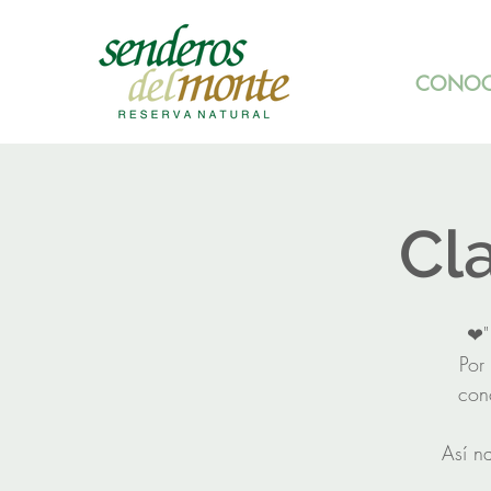
CONOC
Cl
❤"
Por
con
Así n