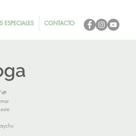
S ESPECIALES
CONTACTO
oga
"🌱
omar
este
uaychu