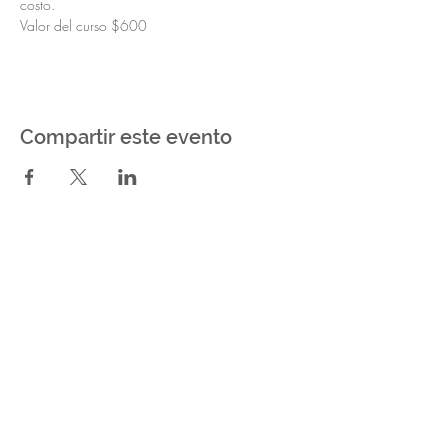
costo. 
Valor del curso $600
Compartir este evento
Senderos Del Monte
Camino a Ñandubaysal
Gualeguaychú - Entre Ríos Argentina
11 4050 7198
11 3208 1431