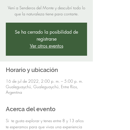
Vení a Senderos del Monte y descubrí todo lo
que la naturaleza tiene para contarte.
Se ha cerrado la posibilidad de
registrarse
Ver otros eventos
Horario y ubicación
16 de jul de 2022, 2:00 p. m. – 5:00 p. m.
Gualeguaychú, Gualeguaychú, Entre Ríos,
Argentina
Acerca del evento
Si  te gusta explorar y tenes entre 8 y 13 años 
te esperamos para que vivas una experiencia 