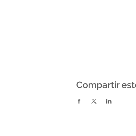
Compartir est
Senderos Del Monte - Camino a Ña
Gualeguaychú - Entre Ríos -Argentina