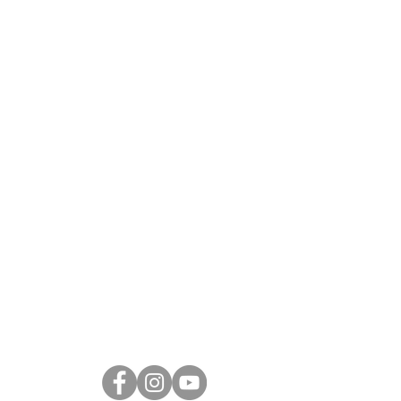
08 1431
os Aires