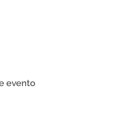
e evento
(011) 1132
ndubaysal
Buen