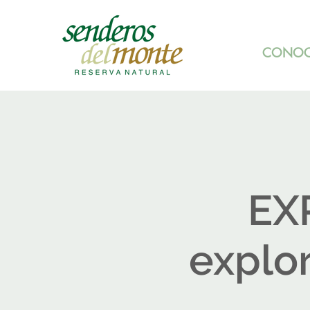
CONOC
EX
explor