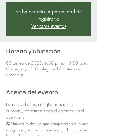
Se ha cerrado la posibilidad de
registrarse
Ver otros eventos
Horario y ubicación
08 de feb de 2023, 6:30 p. m. – 8:00 p. m.
Gualeguaychú, Gualeguaychú, Entre Ríos,
Argentina
Acerca del evento
Esta actividad esta dirigida a personitas 
curiosas y respetuosas con el ambiente en el 
que viven.
🌎Nuestra misión es que comprendan que con 
sus ganas y su fuerza pueden ayudar a mejorar 