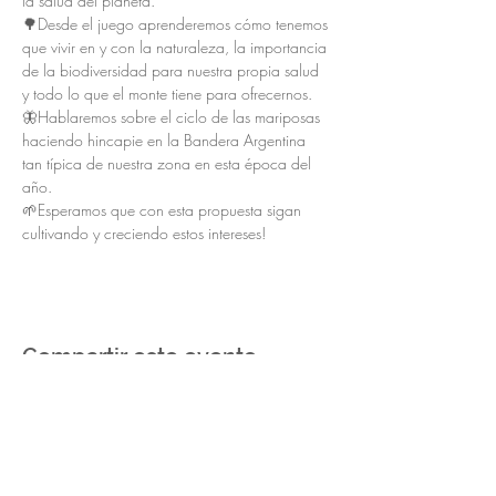
la salud del planeta.
🌳Desde el juego aprenderemos cómo tenemos 
que vivir en y con la naturaleza, la importancia 
de la biodiversidad para nuestra propia salud 
y todo lo que el monte tiene para ofrecernos.
🦋Hablaremos sobre el ciclo de las mariposas 
haciendo hincapie en la Bandera Argentina 
tan típica de nuestra zona en esta época del 
año.
🌱Esperamos que con esta propuesta sigan 
cultivando y creciendo estos intereses!
Compartir este evento